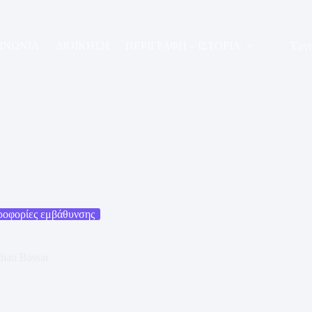
ΟΙΝΩΝΙΑ
ΔΙΟΙΚΗΣΗ
ΠΕΡΙΓΡΑΦΗ – ΙΣΤΟΡΙΑ
Έργο
ροφορίες εμβάθυνσης
dian Bassai