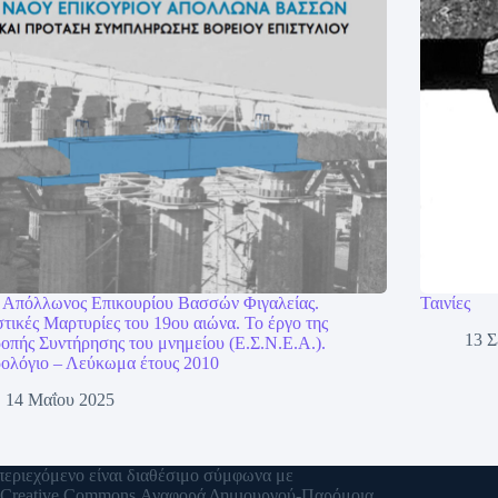
 Απόλλωνος Επικουρίου Βασσών Φιγαλείας.
Ταινίες
τικές Μαρτυρίες του 19ου αιώνα. Το έργο της
13 Σ
ροπής Συντήρησης του μνημείου (Ε.Σ.Ν.Ε.Α.).
ολόγιο – Λεύκωμα έτους 2010
14 Μαΐου 2025
περιεχόμενο είναι διαθέσιμο σύμφωνα με
ν
Creative Commons Αναφορά Δημιουργού-Παρόμοια