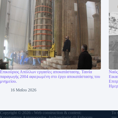
Επικούριος Απόλλων εργασίες αποκατάστασης. Ταινία
Ναός
παραγωγής 2004 αφιερωμένη στο έργο αποκατάστασης του
Εικασ
μνημείου.
Επιτ
Ημερ
16 Μαΐου 2026
Copyright © 2026 - Web construction & content:
Το 
Konstantinos Antonopoulos, Archaeologist @ Ephorate
τη