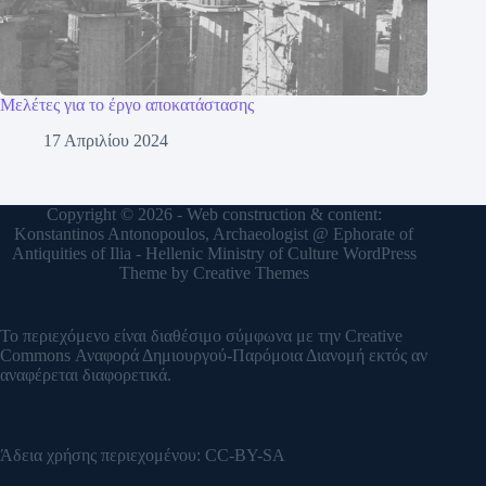
Μελέτες για το έργο αποκατάστασης
17 Απριλίου 2024
Copyright © 2026 - Web construction & content:
Konstantinos Antonopoulos, Archaeologist @ Ephorate of
Antiquities of Ilia - Hellenic Ministry of Culture WordPress
Theme by
Creative Themes
Το περιεχόμενο είναι διαθέσιμο σύμφωνα με την
Creative
Commons Αναφορά Δημιουργού-Παρόμοια Διανομή
εκτός αν
αναφέρεται διαφορετικά.
Άδεια χρήσης περιεχομένου:
CC-BY-SA