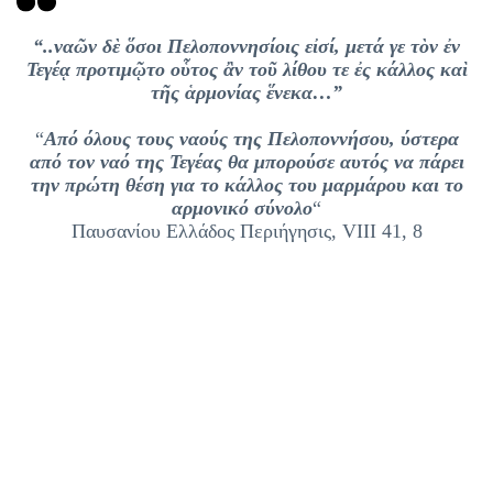
“..ναῶν δὲ ὅσοι Πελοποννησίοις εἰσί, μετά γε τὸν ἐν
Τεγέᾳ προτιμῷτο οὗτος ἂν τοῦ λίθου τε ἐς κάλλος καὶ
τῆς ἁρμονίας ἕνεκα…”
“
Από όλους τους ναούς της Πελοποννήσου, ύστερα
από τον ναό της Τεγέας θα μπορούσε αυτός να πάρει
την πρώτη θέση για το κάλλος του μαρμάρου και το
αρμονικό σύνολο
“
Παυσανίου Ελλάδος Περιήγησις, VIII 41, 8
Με μια ματιά
Κτισμένος σε υψόμετρο 1130 μ., στο ορεινό, μοναχικό Αρκαδικό
τοπίο των Βασσών Φιγαλείας, o περικαλλής Ναός του Απόλλωνος