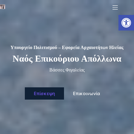
Μετάβαση
στο
περιεχόμενο
Ανοίξτε τη γραμμή εργαλείων
Υπουργείο Πολιτισμού – Εφορεία Αρχαιοτήτων Ηλείας
Ναός Επικούριου Απόλλωνα
Βάσσες Φιγαλείας
Επίσκεψη
Επικοινωνία